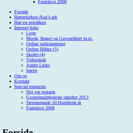
Fastelavn 2008
Forside
Børnekirken-Noa’s ark
Hør en prædiken
Internet links
Lejre
Musik, Bøger og Gaveartikler m.m.
Online radiostationer
Online Bibler (5)
Skoler (4)
Videnskab
Andre Links
Intern
Om os
Kontakt
Special moments
Der var engang
Gospelgudstjeneste oktober 2013
Stenstuegade 10 Hundrede år
Fastelavn 2008
Forside