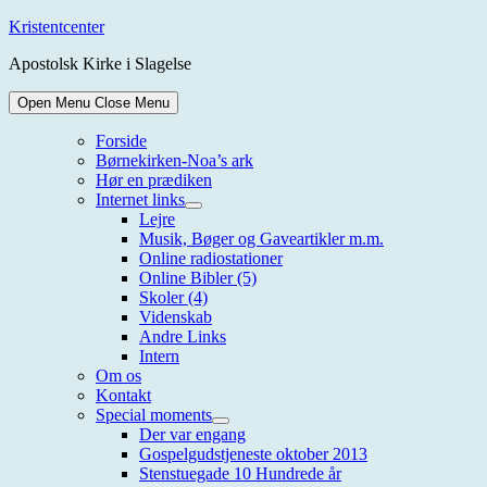
Skip
Kristentcenter
to
Apostolsk Kirke i Slagelse
content
Open Menu
Close Menu
Forside
Børnekirken-Noa’s ark
Hør en prædiken
Internet links
Show
Lejre
sub
Musik, Bøger og Gaveartikler m.m.
menu
Online radiostationer
Online Bibler (5)
Skoler (4)
Videnskab
Andre Links
Intern
Om os
Kontakt
Special moments
Show
Der var engang
sub
Gospelgudstjeneste oktober 2013
menu
Stenstuegade 10 Hundrede år