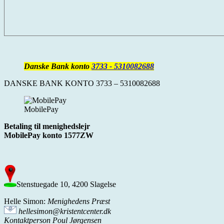
Danske Bank konto
3733 - 5310082688
DANSKE BANK KONTO 3733 – 5310082688
MobilePay
Betaling til menighedslejr
MobilePay konto 1577ZW
Stenstuegade 10, 4200 Slagelse
Helle Simon:
Menighedens Præst
hellesimon@kristentcenter.dk
Kontaktperson Poul Jørgensen