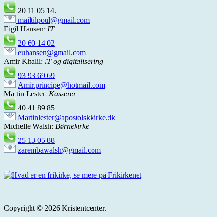
20 11 05 14.
mailtilpoul@gmail.com
Eigil Hansen:
IT
20 60 14 02
euhansen@gmail.com
Amir Khalil:
IT og digitalisering
93 93 69 69
Amir.principe@hotmail.com
Martin Lester:
Kasserer
40 41 89 85
Martinlester@apostolskkirke.dk
Michelle Walsh:
Børnekirke
25 13 05 88
zarembawalsh@gmail.com
Copyright © 2026 Kristentcenter.