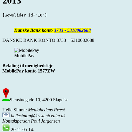
2013
[wowslider id="10"]
Danske Bank konto
3733 - 5310082688
DANSKE BANK KONTO 3733 – 5310082688
MobilePay
Betaling til menighedslejr
MobilePay konto 1577ZW
Stenstuegade 10, 4200 Slagelse
Helle Simon:
Menighedens Præst
hellesimon@kristentcenter.dk
Kontaktperson Poul Jørgensen
20 11 05 14.