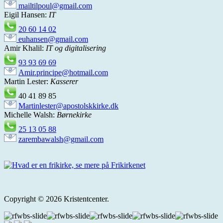
mailtilpoul@gmail.com
Eigil Hansen:
IT
20 60 14 02
euhansen@gmail.com
Amir Khalil:
IT og digitalisering
93 93 69 69
Amir.principe@hotmail.com
Martin Lester:
Kasserer
40 41 89 85
Martinlester@apostolskkirke.dk
Michelle Walsh:
Børnekirke
25 13 05 88
zarembawalsh@gmail.com
Copyright © 2026 Kristentcenter.