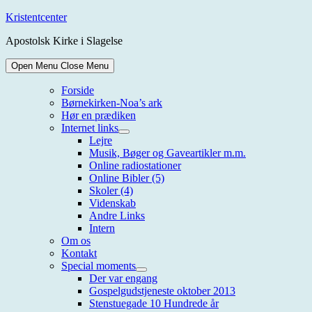
Skip
Kristentcenter
to
Apostolsk Kirke i Slagelse
content
Open Menu
Close Menu
Forside
Børnekirken-Noa’s ark
Hør en prædiken
Internet links
Show
Lejre
sub
Musik, Bøger og Gaveartikler m.m.
menu
Online radiostationer
Online Bibler (5)
Skoler (4)
Videnskab
Andre Links
Intern
Om os
Kontakt
Special moments
Show
Der var engang
sub
Gospelgudstjeneste oktober 2013
menu
Stenstuegade 10 Hundrede år