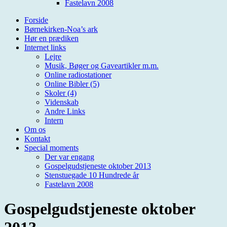
Fastelavn 2008
Forside
Børnekirken-Noa’s ark
Hør en prædiken
Internet links
Lejre
Musik, Bøger og Gaveartikler m.m.
Online radiostationer
Online Bibler (5)
Skoler (4)
Videnskab
Andre Links
Intern
Om os
Kontakt
Special moments
Der var engang
Gospelgudstjeneste oktober 2013
Stenstuegade 10 Hundrede år
Fastelavn 2008
Gospelgudstjeneste oktober